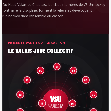
Du Haut-Valais au Chablais, les clubs membres de VS Unihockey
font vivre la discipline, forment la relève et développent
l’unihockey dans l’ensemble du canton.
PRÉSENTS DANS TOUT LE CANTON
LE VALAIS JOUE COLLECTIF
01
14
02
03
13
04
12
VSU
16
15
ASSOCIATION
VALAISANNE