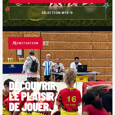
SÉLECTION M15
02
INITIATION
JOURNÉES VS KIDS
DÉCOUVRIR
LE PLAISIR
DE JOUER.