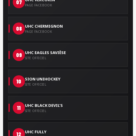
07
PAGE FACEBOOK
UHC CHERMIGNON
08
PAGE FACEBOOK
UHC EAGLES SAVIÈSE
09
SITE OFFICIEL
SION UNIHOCKEY
10
SITE OFFICIEL
UHC BLACK DEVIL’S
11
SITE OFFICIEL
UHC FULLY
12