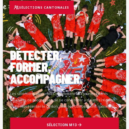
01
SÉLECTIONS CANTONALES
M13 & M15
DÉTECTER,
FORMER,
ACCOMPAGNER.
Les sélections cantonales permettent aux jeunes talents
valaisans de progresser, de se confronter à d’autres régions
et de représenter le canton dans les compétitions nationales.
SÉLECTION M13