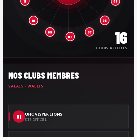
11
05
10
06
16
09
07
08
CLUBS AFFILIÉS
NOS CLUBS MEMBRES
VALAIS · WALLIS
UHC VISPER LIONS
01
SITE OFFICIEL